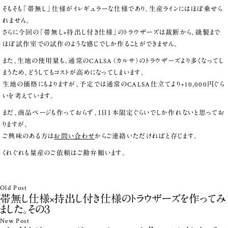
そもそも「帯無し」仕様がイレギュラーな仕様であり、生産ラインにはほぼ乗せら
れません。
さらに今回の「帯無し×持出し付き仕様」のトラウザーズは裁断から、縫製まで
ほぼ試作室での試作のような感じでしか作ることができません。
また、生地の使用量も、通常のCALSA（カルサ）のトラウザーズより多くなってし
まうため、どうしてもコストが高めになってしまいます。
生地の価格にもよりますが、予定では通常のCALSA仕立てより+10,000円ぐら
いを考えています。
まだ、商品ページも作っておらず、１日１本限定ぐらいでしか作れないと思ってお
りますが、
ご興味のある方は
お問い合わせ
からご連絡いただければと存じます。
くれぐれも量産のご依頼はご勘弁願います。
Old Post
帯無し仕様×持出し付き仕様のトラウザーズを作ってみ
ました。その３
New Post